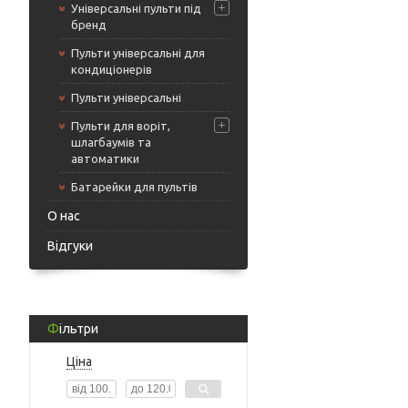
Універсальні пульти під
бренд
Пульти універсальні для
кондиціонерів
Пульти універсальні
Пульти для воріт,
шлагбаумів та
автоматики
Батарейки для пультів
О нас
Відгуки
Фільтри
Ціна