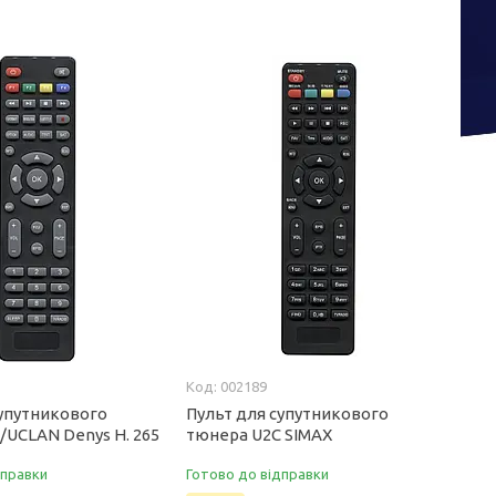
002189
супутникового
Пульт для супутникового
/UCLAN Denys H. 265
тюнера U2C SIMAX
дправки
Готово до відправки