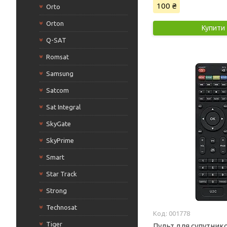
100 ₴
Orto
Orton
Купити
Q-SAT
Romsat
Samsung
Satcom
Sat Integral
SkyGate
SkyPrime
Smart
Star Track
Strong
Technosat
001778
Tiger
Пульт для супутник