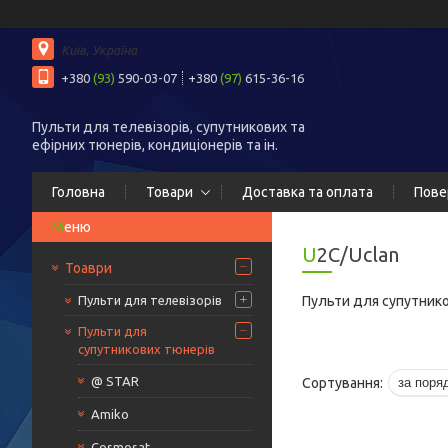
Київ, Україна
+380
(93)
590-03-07
+380
(97)
615-36-16
Пульти для телевізорів, супутникових та
ефірних тюнерів, кондиціонерів та ін.
Головна
Товари
Доставка та оплата
Пове
U2C/Uclan
Тоаври
Пульти для телевізорів
Пульти для супутнико
Пульти для
супутникових тюнерів
@ STAR
Amiko
Cosmosat