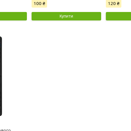
100 ₴
120 ₴
Купити
ового