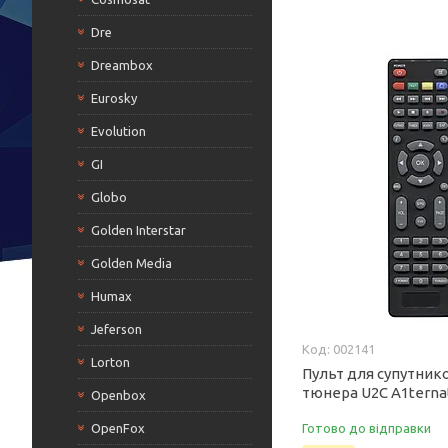
Dre
Dreambox
Eurosky
Evolution
GI
Globo
Golden Interstar
Golden Media
Humax
Jeferson
002141
Lorton
Пульт для супутник
тюнера U2C A1terna
Openbox
OpenFox
Готово до відправки