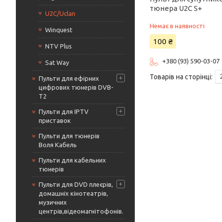
тюнера U2C S+
U2C/Uclan
Немає в наявності
Winquest
100 ₴
NTV Plus
+380 (93) 590-03-07
Sat Way
Пульти для ефірних
цифрових тюнерів DVB-
T2
Пульти для IPTV
приставок
Пульти для тюнерів
Воля Кабель
Пульти для кабельних
тюнерів
Пульти для DVD плеєрів,
домашніх кінотеатрів,
музичних
центрів,відеомагнітофонів.