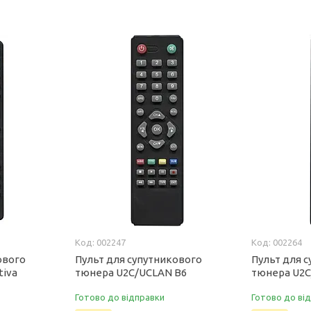
002247
002264
ового
Пульт для супутникового
Пульт для 
tiva
тюнера U2C/UCLAN B6
тюнера U2C
Готово до відправки
Готово до ві