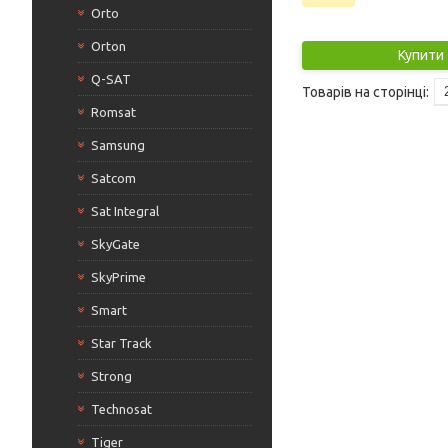
Orto
Orton
Купити
Q-SAT
Romsat
Samsung
Satcom
Sat Integral
SkyGate
SkyPrime
Smart
Star Track
Strong
Technosat
Tiger