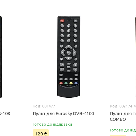
001477
002174-4
S-108
Пульт для Eurosky DVB-4100
Пульт для т
COMBO
Готово до відправки
Готово до ві
120 ₴