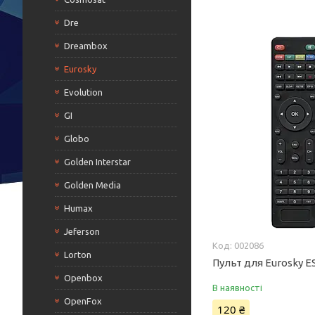
Dre
Dreambox
Eurosky
Evolution
GI
Globo
Golden Interstar
Golden Media
Humax
Jeferson
002086
Lorton
Пульт для Eurosky E
Openbox
В наявності
OpenFox
120 ₴