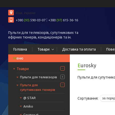
Київ, Україна
+380
(93)
590-03-07
+380
(97)
615-36-16
Пульти для телевізорів, супутникових та
ефірних тюнерів, кондиціонерів та ін.
Головна
Товари
Доставка та оплата
Пове
Eurosky
Тоаври
Пульти для телевізорів
Пульти для супутнико
Пульти для
супутникових тюнерів
@ STAR
Amiko
Cosmosat