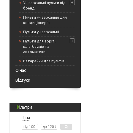
Універсальні пульти під
бренд
Пульти універсальні для
кондиціонерів
Пульти універсальні
Пульти для воріт,
шлагбаумів та
автоматики
Батарейки для пультів
О нас
Відгуки
Фільтри
Ціна