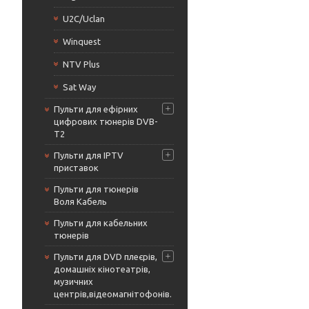
U2C/Uclan
Winquest
NTV Plus
Sat Way
Пульти для ефірних
цифрових тюнерів DVB-
T2
Пульти для IPTV
приставок
Пульти для тюнерів
Воля Кабель
Пульти для кабельних
тюнерів
Пульти для DVD плеєрів,
домашніх кінотеатрів,
музичних
центрів,відеомагнітофонів.