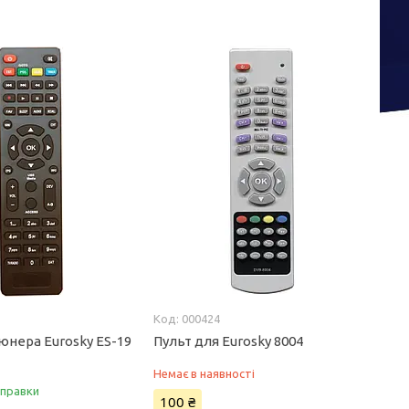
000424
юнера Eurosky ES-19
Пульт для Eurosky 8004
Немає в наявності
дправки
100 ₴