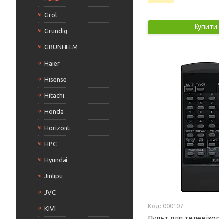
Grol
Купити
Grundig
GRUNHELM
Haier
Hisense
Hitachi
Honda
Horizont
HPC
Hyundai
Jinlipu
JVC
000107
KIVI
Пульт для телевізор