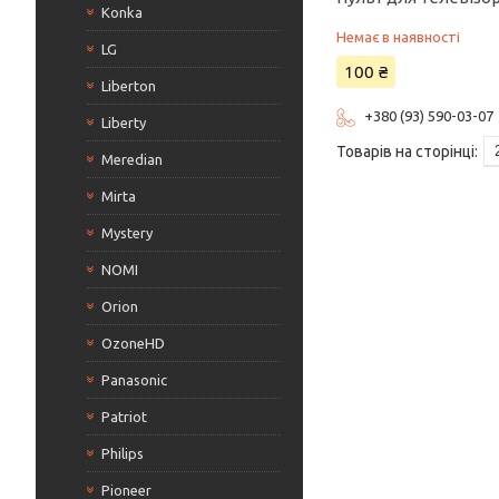
Konka
Немає в наявності
LG
100 ₴
Liberton
+380 (93) 590-03-07
Liberty
Meredian
Mirta
Mystery
NOMI
Orion
OzoneHD
Panasonic
Patriot
Philips
Pioneer