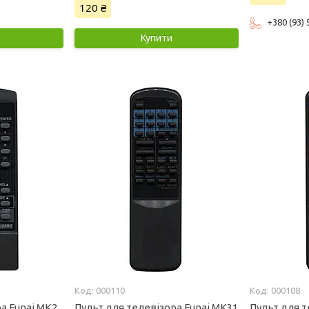
120 ₴
+380 (93)
Купити
000110
000108
а Funai MK2
Пульт для телевізора Funai MK31
Пульт для т