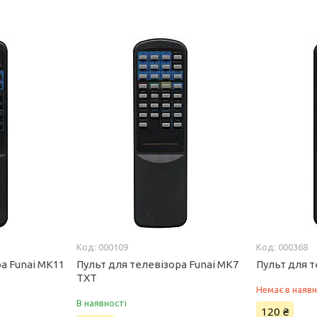
000109
000368
а Funai MK11
Пульт для телевізора Funai MK7
Пульт для т
TXT
Немає в наявн
В наявності
120 ₴