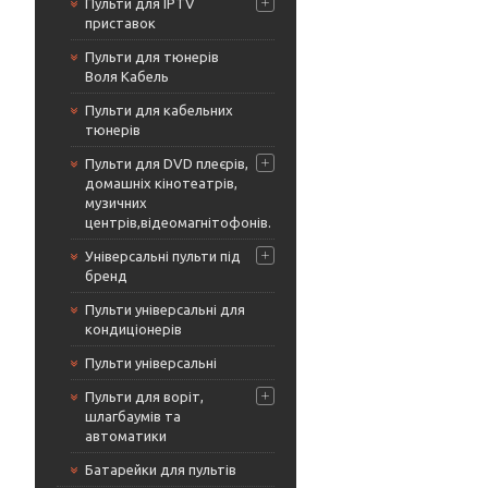
Пульти для IPTV
приставок
Пульти для тюнерів
Воля Кабель
Пульти для кабельних
тюнерів
Пульти для DVD плеєрів,
домашніх кінотеатрів,
музичних
центрів,відеомагнітофонів.
Універсальні пульти під
бренд
Пульти універсальні для
кондиціонерів
Пульти універсальні
Пульти для воріт,
шлагбаумів та
автоматики
Батарейки для пультів