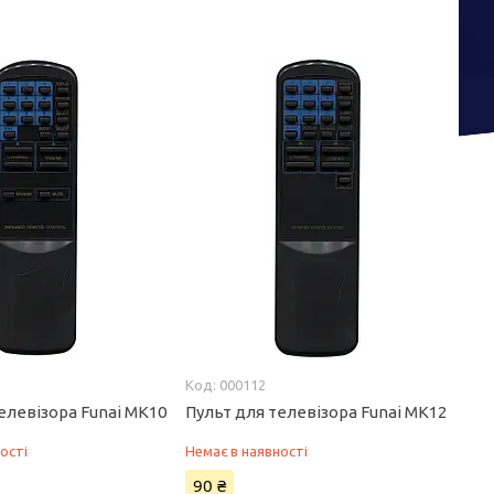
000112
елевізора Funai MK10
Пульт для телевізора Funai MK12
ості
Немає в наявності
90 ₴