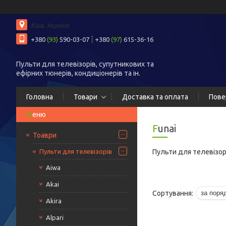
Київ, Україна
+380
(93)
590-03-07
+380
(97)
615-36-16
Пульти для телевізорів, супутникових та
ефірних тюнерів, кондиціонерів та ін.
Головна
Товари
Доставка та оплата
Пове
Funai
Тоаври
Пульти для телевізорів
Пульти для телевізорі
Aiwa
Akai
Akira
Alpari