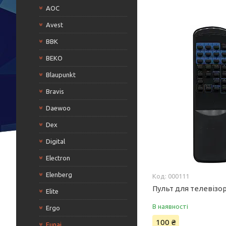
AOC
Avest
BBK
BEKO
Blaupunkt
Bravis
Daewoo
Dex
Digital
Electron
Elenberg
000111
Пульт для телевізор
Elite
В наявності
Ergo
100 ₴
Funai