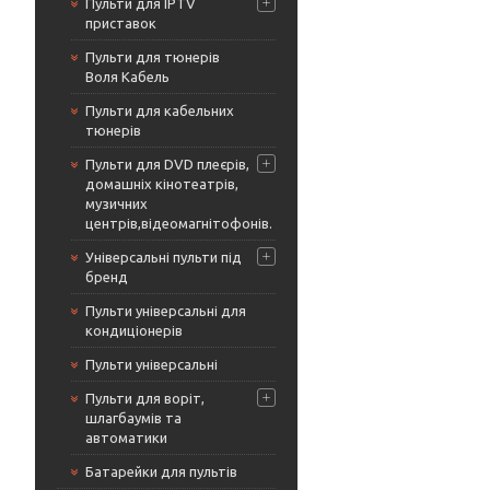
Пульти для IPTV
приставок
Пульти для тюнерів
Воля Кабель
Пульти для кабельних
тюнерів
Пульти для DVD плеєрів,
домашніх кінотеатрів,
музичних
центрів,відеомагнітофонів.
Універсальні пульти під
бренд
Пульти універсальні для
кондиціонерів
Пульти універсальні
Пульти для воріт,
шлагбаумів та
автоматики
Батарейки для пультів