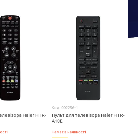
002256-1
елевізора Haier HTR-
Пульт для телевізора Haier HTR-
A18E
ості
Немає в наявності