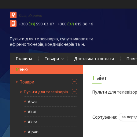
Київ, Україна
+380
(93)
590-03-07
+380
(97)
615-36-16
Пульти для телевізорів, супутникових та
ефірних тюнерів, кондиціонерів та ін.
Головна
Товари
Доставка та оплата
Пове
Haier
Тоаври
Пульти для телевізорів
Пульти для телевізорі
Aiwa
Akai
Akira
Alpari