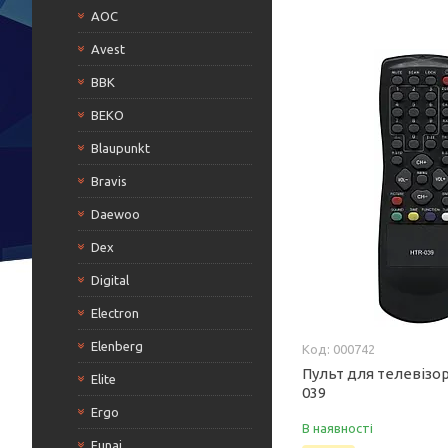
AOC
Avest
BBK
BEKO
Blaupunkt
Bravis
Daewoo
Dex
Digital
Electron
Elenberg
000742
Пульт для телевізор
Elite
039
Ergo
В наявності
Funai