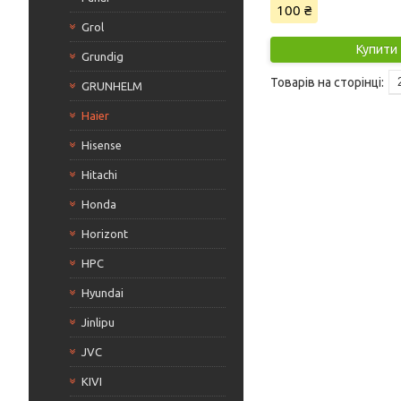
100 ₴
Grol
Купити
Grundig
GRUNHELM
Haier
Hisense
Hitachi
Honda
Horizont
HPC
Hyundai
Jinlipu
JVC
KIVI