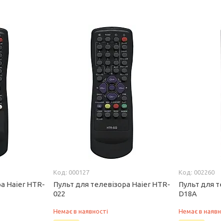
000127
002260
а Haier HTR-
Пульт для телевізора Haier HTR-
Пульт для т
022
D18A
Немає в наявності
Немає в наявн