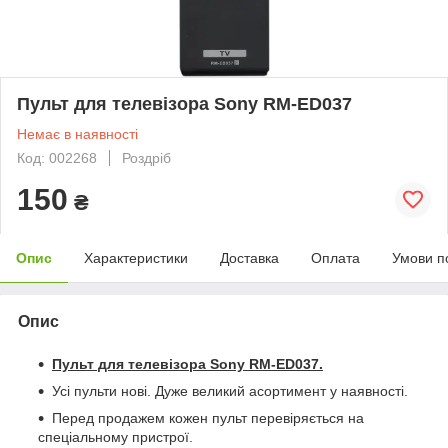
Пульт для телевізора Sony RM-ED037
Немає в наявності
Код: 002268
Роздріб
150
₴
Опис
Характеристики
Доставка
Оплата
Умови п
Опис
Пульт для телевізора Sony RM-ED037.
Усі пульти нові. Дуже великий асортимент у наявності.
Перед продажем кожен пульт перевіряється на
спеціальному пристрої.