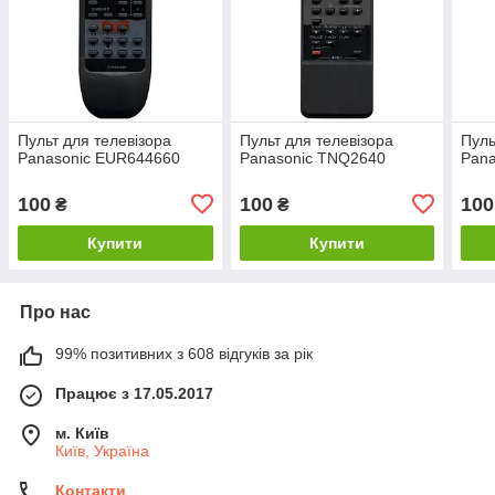
Пульт для телевізора
Пульт для телевізора
Пуль
Panasonic EUR644660
Panasonic TNQ2640
Pan
100
100
100
₴
₴
Купити
Купити
Про нас
99% позитивних з 608 відгуків за рік
Працює з 17.05.2017
м. Київ
Київ, Україна
Контакти