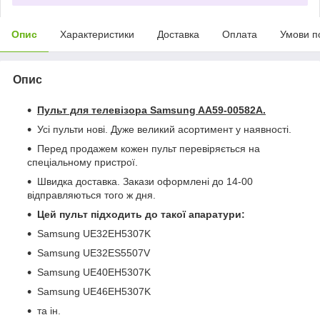
Опис
Характеристики
Доставка
Оплата
Умови п
Опис
Пульт для телевізора Samsung AA59-00582A.
Усі пульти нові. Дуже великий асортимент у наявності.
Перед продажем кожен пульт перевіряється на
спеціальному пристрої.
Швидка доставка. Закази оформлені до 14-00
відправляються того ж дня.
Цей пульт підходить до такої апаратури:
Samsung UE32EH5307K
Samsung UE32ES5507V
Samsung UE40EH5307K
Samsung UE46EH5307K
та ін.