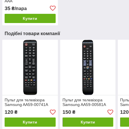
AAA
35
₴/пара
Купити
Подібні товари компанії
Пульт для телевізора
Пульт для телевізора
Пуль
Samsung AA59-00741A
Samsung AA59-00581A
Sam
120
150
120
₴
₴
Купити
Купити