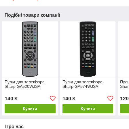
Подібні товари компанії
Пульт для телевізора
Пульт для телевізора
Пуль
Sharp GA520WJSA
Sharp GA574WJSA
Sha
140
140
120
₴
₴
Купити
Купити
Про нас