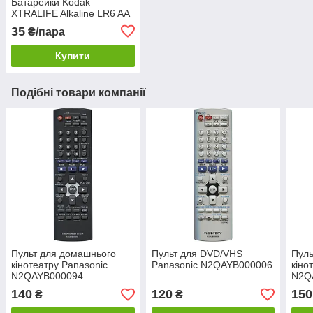
Батарейки Kodak
XTRALIFE Alkaline LR6 AA
35
₴/пара
Купити
Подібні товари компанії
Пульт для домашнього
Пульт для DVD/VHS
Пуль
кінотеатру Panasonic
Panasonic N2QAYB000006
кіно
N2QAYB000094
N2Q
140
120
150
₴
₴