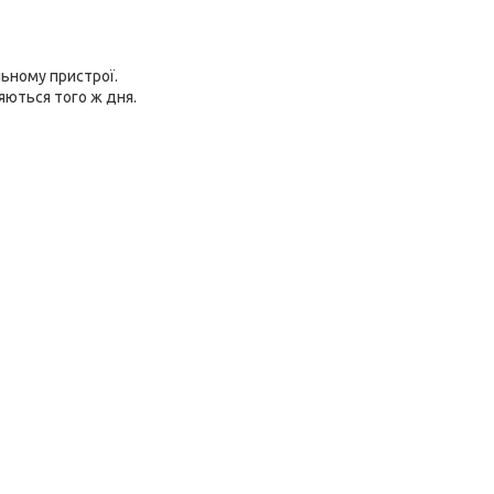
ьному пристрої.
яються того ж дня.