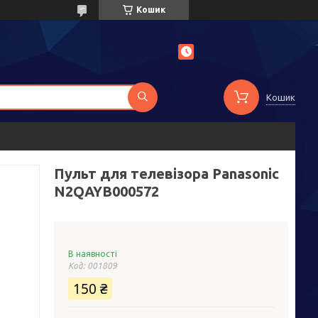
Кошик
Кошик
Пульт для телевізора Panasonic
N2QAYB000572
В наявності
Код:
001809
150 ₴