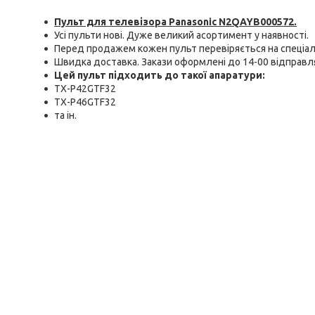
Пульт для телевізора Panasonic N2QAYB000572
.
Усі пульти нові. Дуже великий асортимент у наявності.
Перед продажем кожен пульт перевіряється на спеціал
Швидка доставка. Закази оформлені до 14-00 відправл
Цей пульт підходить до такої апаратури:
TX-P42GTF32
TX-P46GTF32
та ін.