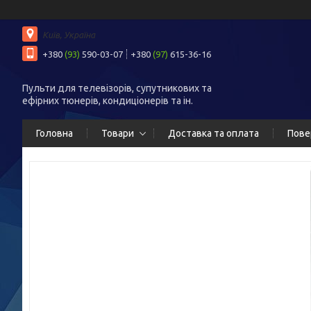
Київ, Україна
+380
(93)
590-03-07
+380
(97)
615-36-16
Пульти для телевізорів, супутникових та
ефірних тюнерів, кондиціонерів та ін.
Головна
Товари
Доставка та оплата
Пове