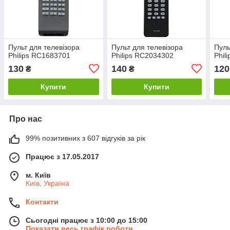
Пульт для телевізора
Пульт для телевізора
Пуль
Philips RC1683701
Philips RC2034302
Phil
130
140
120
₴
₴
Купити
Купити
Про нас
99% позитивних з 607 відгуків за рік
Працює з 17.05.2017
м. Київ
Київ, Україна
Контакти
Сьогодні працює з 10:00 до 15:00
Показати весь графік роботи