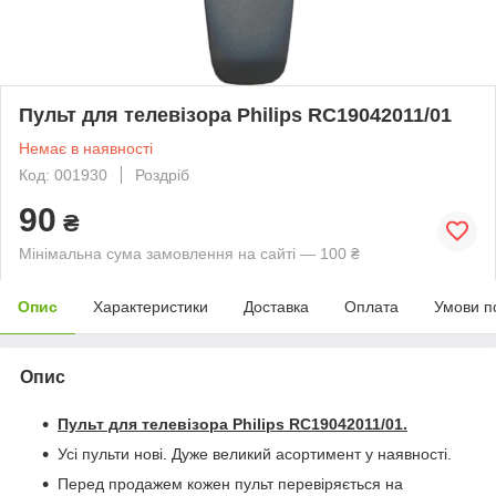
Пульт для телевізора Philips RC19042011/01
Немає в наявності
Код: 001930
Роздріб
90
₴
Мінімальна сума замовлення на сайті — 100 ₴
Опис
Характеристики
Доставка
Оплата
Умови п
Опис
Пульт для телевізора Philips RC19042011/01
.
Усі пульти нові. Дуже великий асортимент у наявності.
Перед продажем кожен пульт перевіряється на