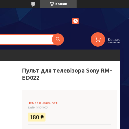
Кошик
Кошик
Пульт для телевізора Sony RM-
ED022
Немає в наявності
Код:
002062
180 ₴