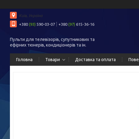
Київ, Україна
+380
(93)
590-03-07
+380
(97)
615-36-16
Пульти для телевізорів, супутникових та
ефірних тюнерів, кондиціонерів та ін.
Головна
Товари
Доставка та оплата
Пове