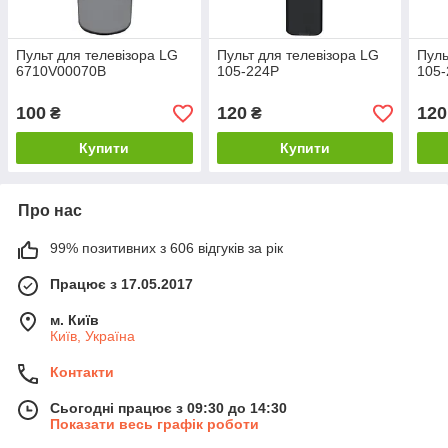
Пульт для телевізора LG
Пульт для телевізора LG
Пуль
6710V00070B
105-224P
105
100
120
120
₴
₴
Купити
Купити
Про нас
99% позитивних з 606 відгуків за рік
Працює з 17.05.2017
м. Київ
Київ, Україна
Контакти
Сьогодні працює з 09:30 до 14:30
Показати весь графік роботи