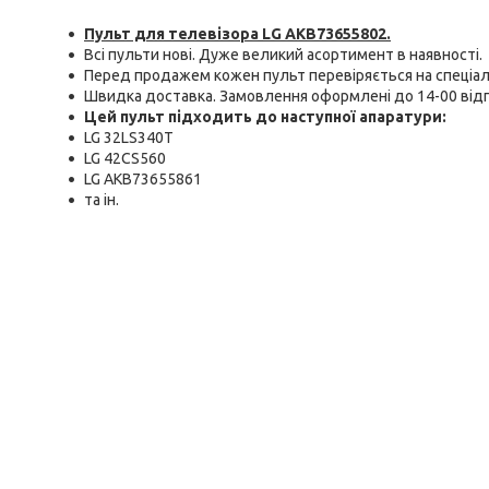
Пульт для телевізора LG AKB73655802
.
Всі пульти нові. Дуже великий асортимент в наявності.
Перед продажем кожен пульт перевіряється на спеціал
Швидка доставка. Замовлення оформлені до 14-00 від
Цей пульт підходить до наступної апаратури:
LG 32LS340T
LG 42CS560
LG AKB73655861
та ін.