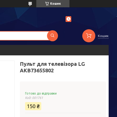
Кошик
Кошик
Пульт для телевізора LG
AKB73655802
Готово до відправки
Код:
001761
150 ₴