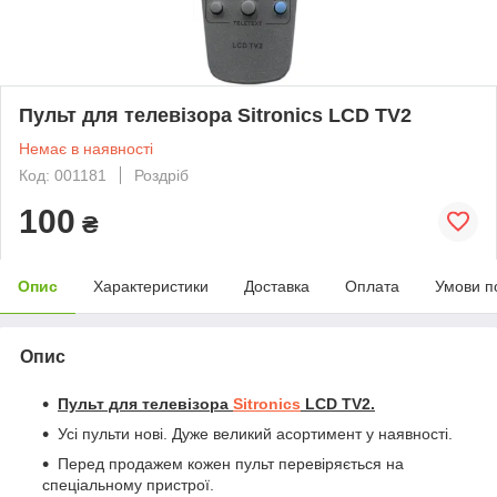
Пульт для телевізора Sitronics LCD TV2
Немає в наявності
Код: 001181
Роздріб
100
₴
Опис
Характеристики
Доставка
Оплата
Умови п
Опис
Пульт для телевізора
Sitronics
LCD TV2
.
Усі пульти нові. Дуже великий асортимент у наявності.
Перед продажем кожен пульт перевіряється на
спеціальному пристрої.