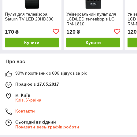
Пульт для телевізора
Універсальний пульт для
Унів
Saturn TV LED 29HD300
LCD/LED телевізорів LG
LCD 
RM-L810
RM-
170
120
120
₴
₴
Купити
Купити
Про нас
99% позитивних з 606 відгуків за рік
Працює з 17.05.2017
м. Київ
Київ, Україна
Контакти
Сьогодні вихідний
Показати весь графік роботи