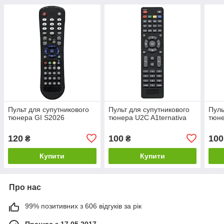
Пульт для супутникового
Пульт для супутникового
Пуль
тюнера GI S2026
тюнера U2C A1ternativa
тюне
120
100
100
₴
₴
Купити
Купити
Про нас
99% позитивних з 606 відгуків за рік
Працює з 17.05.2017