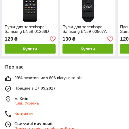
Пульт для телевізора
Пульт для телевізора
Пуль
Samsung BN59-01268D
Samsung BN59-00507A
Sam
120
130
120
₴
₴
Купити
Купити
Про нас
99% позитивних з 606 відгуків за рік
Працює з 17.05.2017
м. Київ
Київ, Україна
Контакти
Сьогодні вихідний
Показати весь графік роботи