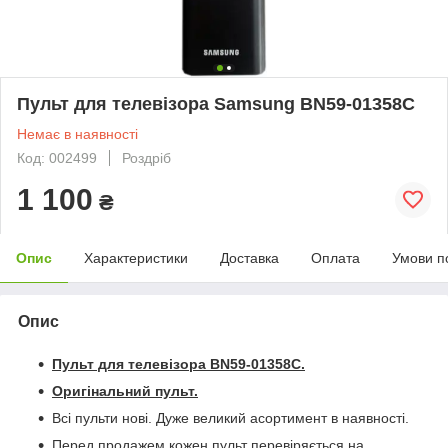
Пульт для телевізора Samsung BN59-01358C
Немає в наявності
Код: 002499
Роздріб
1 100
₴
Опис
Характеристики
Доставка
Оплата
Умови п
Опис
Пульт для телевізора BN59-01358C.
Оригінальний пульт.
Всі пульти нові. Дуже великий асортимент в наявності.
Перед продажем кожен пульт перевіряється на