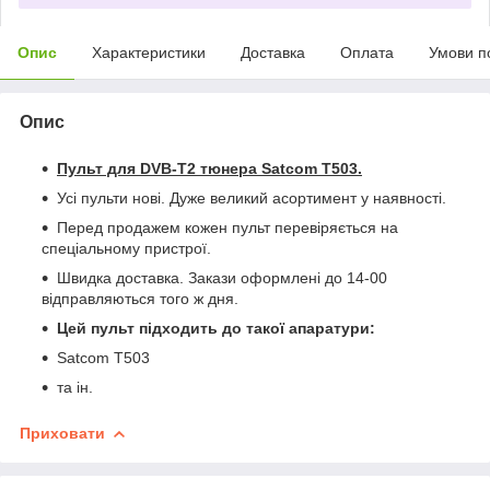
Опис
Характеристики
Доставка
Оплата
Умови п
Опис
Пульт для DVB-T2 тюнера Satcom T503
.
Усі пульти нові. Дуже великий асортимент у наявності.
Перед продажем кожен пульт перевіряється на
спеціальному пристрої.
Швидка доставка. Закази оформлені до 14-00
відправляються того ж дня.
Цей пульт підходить до такої апаратури:
Satcom T503
та ін.
Приховати