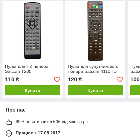
Пульт для Т2 тюнера
Пульт для супутникового
Пуль
Satcom T205
тюнера Satcom 4110HD
Sat
110
120
100
₴
₴
Купити
Купити
Про нас
99% позитивних з 606 відгуків за рік
Працює з 17.05.2017